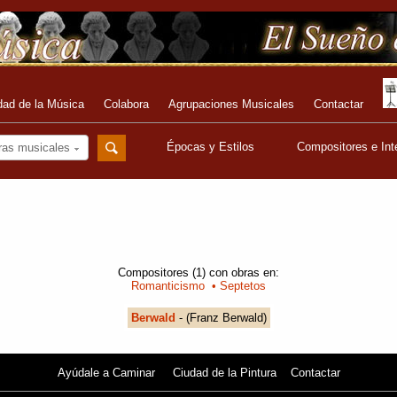
dad de la Música
Colabora
Agrupaciones Musicales
Contactar
Épocas y Estilos
Compositores e Int
ras musicales
Compositores (1) con obras en:
Romanticismo
• Septetos
Berwald
- (Franz Berwald)
Ayúdale a Caminar
Ciudad de la Pintura
Contactar