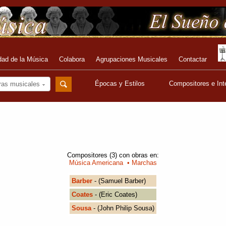
dad de la Música
Colabora
Agrupaciones Musicales
Contactar
Épocas y Estilos
Compositores e Int
ras musicales
Compositores (3) con obras en:
Música Americana
• Marchas
Barber
- (Samuel Barber)
Coates
- (Eric Coates)
Sousa
- (John Philip Sousa)