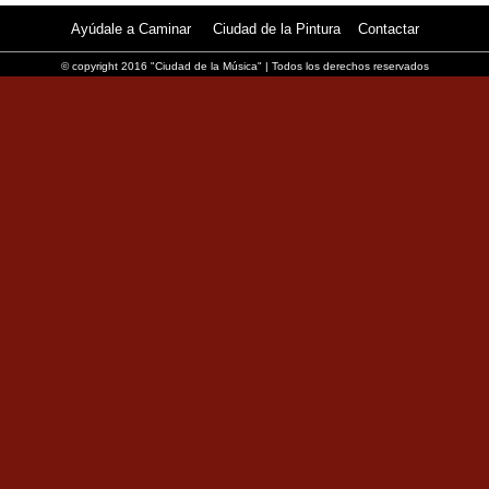
Ayúdale a Caminar
Ciudad de la Pintura
Contactar
© copyright 2016 "Ciudad de la Música" | Todos los derechos reservados