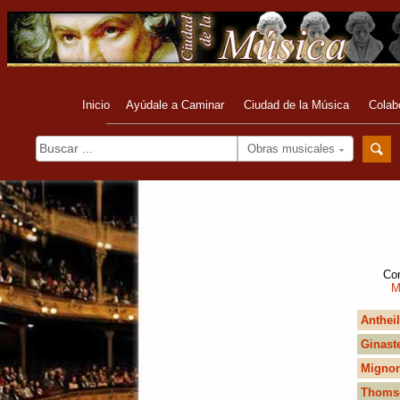
Inicio
Ayúdale a Caminar
Ciudad de la Música
Colab
Obras musicales
Com
M
Antheil
Ginast
Migno
Thoms