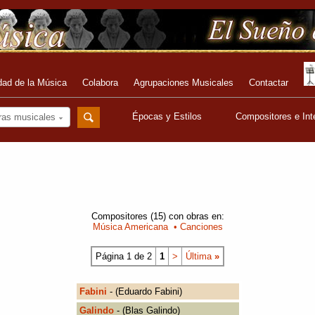
dad de la Música
Colabora
Agrupaciones Musicales
Contactar
Épocas y Estilos
Compositores e Int
ras musicales
Compositores (15) con obras en:
Música Americana
• Canciones
Página 1 de 2
1
>
Última
»
Fabini
- (Eduardo Fabini)
Galindo
- (Blas Galindo)