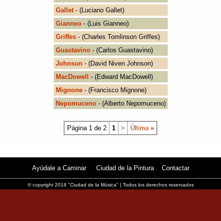
Gallet
- (Luciano Gallet)
Gianneo
- (Luis Gianneo)
Griffes
- (Charles Tomlinson Griffes)
Guastavino
- (Carlos Guastavino)
Johnson
- (David Niven Johnson)
MacDowell
- (Edward MacDowell)
Mignone
- (Francisco Mignone)
Nepomuceno
- (Alberto Nepomuceno)
Página 1 de 2
1
>
Última
»
Ayúdale a Caminar
Ciudad de la Pintura
Contactar
© copyright 2016 "Ciudad de la Música" | Todos los derechos reservados