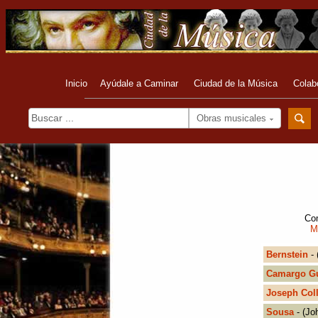
Inicio
Ayúdale a Caminar
Ciudad de la Música
Colab
Obras musicales
Com
M
Bernstein
- 
Camargo Gu
Joseph Col
Sousa
- (Jo