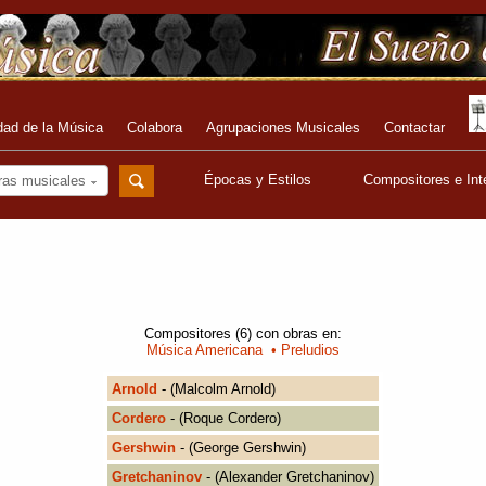
dad de la Música
Colabora
Agrupaciones Musicales
Contactar
Épocas y Estilos
Compositores e Int
ras musicales
Compositores (6) con obras en:
Música Americana
• Preludios
Arnold
- (Malcolm Arnold)
Cordero
- (Roque Cordero)
Gershwin
- (George Gershwin)
Gretchaninov
- (Alexander Gretchaninov)