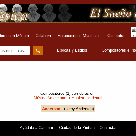
dad de la Música
Colabora
Agrupaciones Musicales
Contactar
Épocas y Estilos
Compositores e Int
ras musicales
Compositores (1) con obras en:
Música Americana
• Música Incidental
Anderson
- (Leroy Anderson)
Ayúdale a Caminar
Ciudad de la Pintura
Contactar