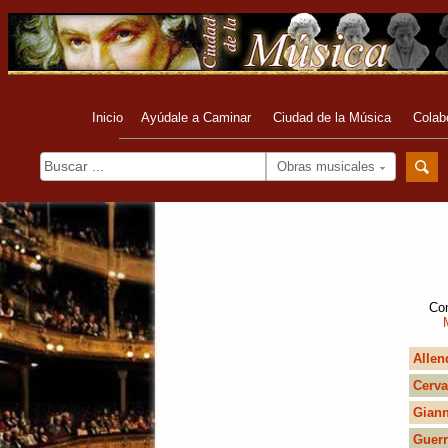
Inicio
Ayúdale a Caminar
Ciudad de la Música
Colab
Obras musicales
Com
Allen
Cerva
Gian
Guerr