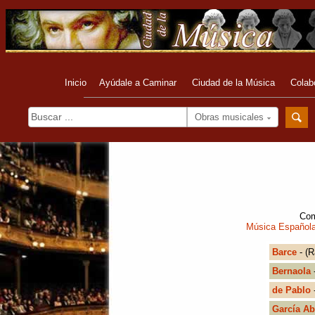
Inicio
Ayúdale a Caminar
Ciudad de la Música
Colab
Obras musicales
Com
Música Español
Barce
- (R
Bernaola
-
de Pablo
-
García Ab