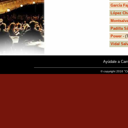
García Fa
López Cha
Montsalva
Padilla S
Power
- (
Vidal Sal
Ayúdale a Cam
© copyright 2016 "Ci