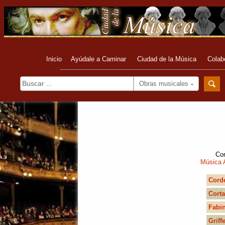
Inicio
Ayúdale a Caminar
Ciudad de la Música
Colab
Obras musicales
Com
Música 
Cord
Corta
Fabin
Griff