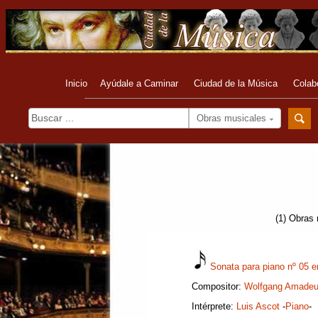
Inicio
Ayúdale a Caminar
Ciudad de la Música
Colab
Obras musicales
(1) Obras 
Sonata para piano nº 05 
Compositor:
Wolfgang Amadeu
Intérprete:
Luis Ascot
-
Piano
-