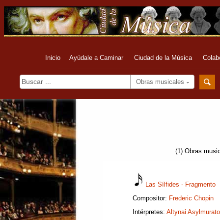
Inicio
Ayúdale a Caminar
Ciudad de la Música
Colab
Obras musicales
(1) Obras music
Las Sílfides - Fragmento
Compositor:
Frederic Chopin
Intérpretes:
Altynai Asylmurat