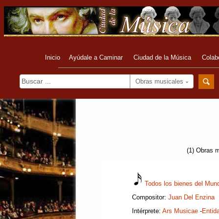
Inicio
Ayúdale a Caminar
Ciudad de la Música
Colab
Obras musicales
(1) Obras m
Todos los bienes del Mun
Compositor:
Juan Del Enzina
Intérprete:
Ars Musicae
-
Entid