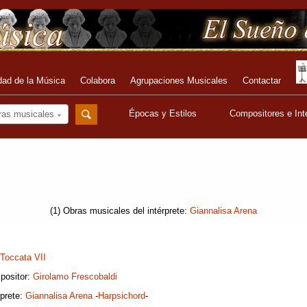
dad de la Música
Colabora
Agrupaciones Musicales
Contactar
Épocas y Estilos
Compositores e Int
ras musicales
(1) Obras musicales del intérprete:
Giannalisa Arena
Toccata VII
positor:
Girolamo Frescobaldi
rprete:
Giannalisa Arena
-
Harpsichord
-