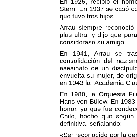
En 1925, recibió el nomb
Stern. En 1937 se casó c
que tuvo tres hijos.
Arrau siempre reconoció 
plus ultra, y dijo que par
considerase su amigo.
En 1941, Arrau se tra
consolidación del nazis
asesinato de un discípul
envuelta su mujer, de ori
en 1943 la "Academia Clau
En 1980, la Orquesta Fil
Hans von Bülow. En 1983 r
honor, ya que fue condec
Chile, hecho que según 
definitiva, señalando:
«Ser reconocido por la gen