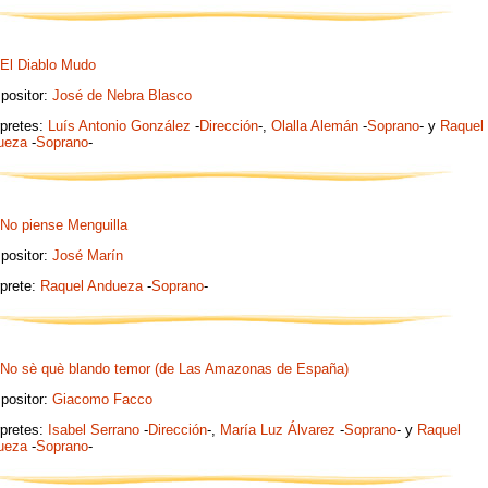
El Diablo Mudo
positor:
José de Nebra Blasco
rpretes:
Luís Antonio González
-
Dirección
-,
Olalla Alemán
-
Soprano
- y
Raquel
ueza
-
Soprano
-
No piense Menguilla
positor:
José Marín
rprete:
Raquel Andueza
-
Soprano
-
No sè què blando temor (de Las Amazonas de España)
positor:
Giacomo Facco
rpretes:
Isabel Serrano
-
Dirección
-,
María Luz Álvarez
-
Soprano
- y
Raquel
ueza
-
Soprano
-