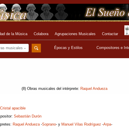
dad de la Música
Colabora
Agrupaciones Musicales
Contactar
Épocas y Estilos
Compositores e Int
ras musicales
(8) Obras musicales del intérprete:
Raquel Andueza
Cristal apacible
positor:
Sebastián Durón
rpretes:
Raquel Andueza
-
Soprano
- y
Manuel Vilas Rodríguez
-
Arpa
-