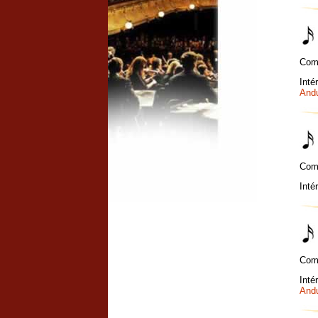
Com
Inté
And
Com
Inté
Com
Inté
And