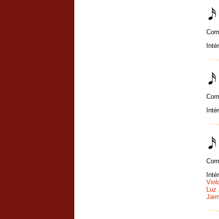
Com
Inté
Com
Inté
Com
Inté
Viol
Luz 
Jaim