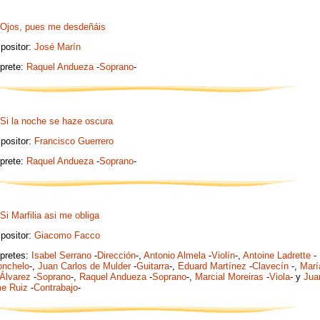
Ojos, pues me desdeñáis
positor:
José Marín
rprete:
Raquel Andueza
-
Soprano
-
Si la noche se haze oscura
positor:
Francisco Guerrero
rprete:
Raquel Andueza
-
Soprano
-
Si Marfilia asi me obliga
positor:
Giacomo Facco
rpretes:
Isabel Serrano
-
Dirección
-,
Antonio Almela
-
Violín
-,
Antoine Ladrette
-
onchelo
-,
Juan Carlos de Mulder
-
Guitarra
-,
Eduard Martínez
-
Clavecín
-,
Marí
Álvarez
-
Soprano
-,
Raquel Andueza
-
Soprano
-,
Marcial Moreiras
-
Viola
- y
Jua
e Ruiz
-
Contrabajo
-