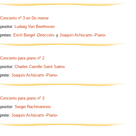
Concierto nº 3 en Do menor
positor:
Ludwig Van Beethoven
rpretes:
Erich Bergel
-
Dirección
- y
Joaquín Achúcarro
-
Piano
-
Concierto para piano nº 2
positor:
Charles Camille Saint Saëns
rprete:
Joaquín Achúcarro
-
Piano
-
Concierto para piano nº 3
positor:
Sergei Rachmaninov
rprete:
Joaquín Achúcarro
-
Piano
-