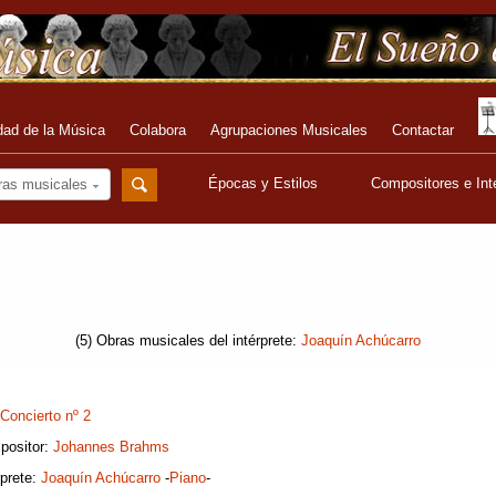
dad de la Música
Colabora
Agrupaciones Musicales
Contactar
Épocas y Estilos
Compositores e Int
ras musicales
(5) Obras musicales del intérprete:
Joaquín Achúcarro
Concierto nº 2
positor:
Johannes Brahms
rprete:
Joaquín Achúcarro
-
Piano
-