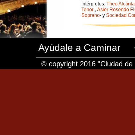
Intérpretes:
Theo Alcánta
Tenor
-,
Asier Rosendo Fl
Soprano
- y
Sociedad Cor
Ayúdale a Caminar
© copyright 2016 "Ciudad de 