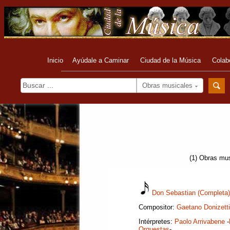
Inicio
Ayúdale a Caminar
Ciudad de la Música
Colab
Obras musicales
(1) Obras mus
Don Sebastian (Completa)
Compositor:
Gaetano Donizetti
Intérpretes:
Paolo Arrivabene
-
Orquestas
-