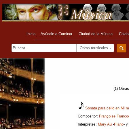
Inicio
Ayúdale a Caminar
Ciudad de la Música
Colab
Obras musicales
(1) Obras
Sonata para cello en Mi 
Compositor:
Françoise Franco
Intérpretes:
Mary Au
-
Piano
- y