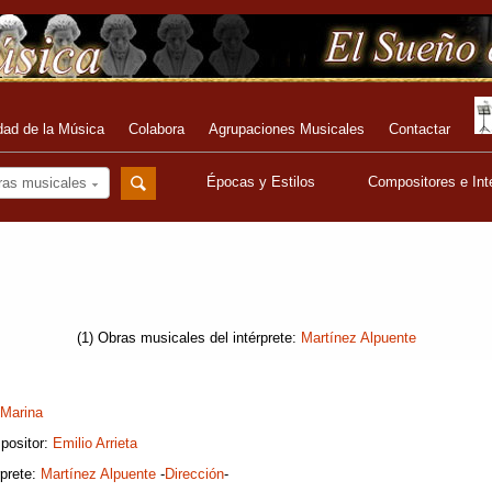
dad de la Música
Colabora
Agrupaciones Musicales
Contactar
Épocas y Estilos
Compositores e Int
ras musicales
(1) Obras musicales del intérprete:
Martínez Alpuente
Marina
positor:
Emilio Arrieta
rprete:
Martínez Alpuente
-
Dirección
-