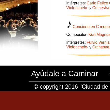
Intérpretes:
Carlo Felice C
Violonchelo
- y
Orchestra 
Concierto en C meno
Compositor:
Kurt Magnus
Intérpretes:
Fulvio Verniz
Violonchelo
- y
Orchestra 
Ayúdale a Caminar
© copyright 2016 "Ciudad de 