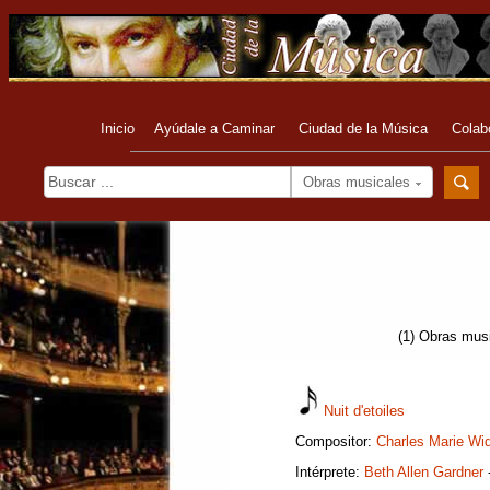
Inicio
Ayúdale a Caminar
Ciudad de la Música
Colab
Obras musicales
(1) Obras musi
Nuit d'etoiles
Compositor:
Charles Marie Wi
Intérprete:
Beth Allen Gardner