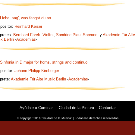
Liebe, sag', was fängst du an
positor:
Reinhard Keiser
rpretes:
Bernhard Forck
-
Violín
-,
Sandrine Piau
-
Soprano
- y
Akademie Fúr Alte
k Berlin
-
Academias
-
Sinfonia in D major for horns, strings and continuo
positor:
Johann Philipp Kirnberger
rprete:
Akademie Fúr Alte Musik Berlin
-
Academias
-
Ayúdale a Caminar
Ciudad de la Pintura
Contactar
© copyright 2016 "Ciudad de la Música" | Todos los derechos reservados