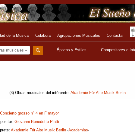
dad de la Música
Colabora
Agrupaciones Musicales
Contactar
Épocas y Estilos
Compositores e Int
ras musicales
(3) Obras musicales del intérprete:
Akademie Fúr Alte Musik Berlin
Concierto grosso nº 4 en F mayor
positor:
Giovanni Benedetto Platti
rprete:
Akademie Fúr Alte Musik Berlin
-
Academias
-