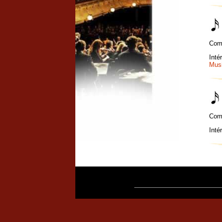
Com
Inté
Musi
Com
Inté