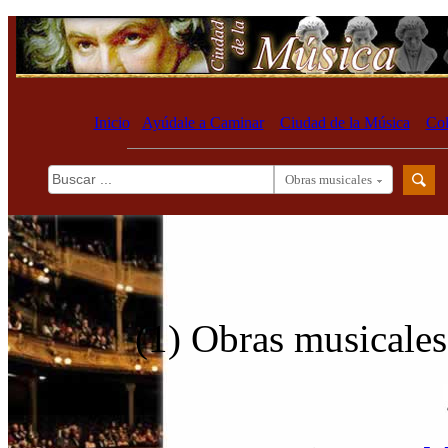
Inicio
Ayúdale a Caminar
Ciudad de la Música
Col
Obras musicales
(1) Obras musicales