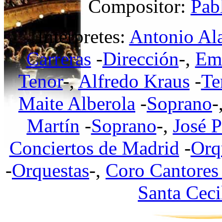
Compositor:
Pab
Intérpretes:
Antonio Al
Carreras
-
Dirección
-,
Emi
Tenor
-,
Alfredo Kraus
-
Te
Maite Alberola
-
Soprano
-
Martín
-
Soprano
-,
José P
Conciertos de Madrid
-
Orq
-
Orquestas
-,
Coro Cantores
Santa Ceci