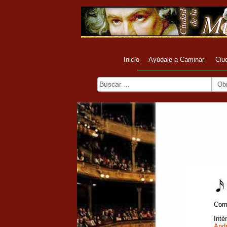
Inicio
Ayúdale a Caminar
Ciu
Ob
Com
Inté
Andr