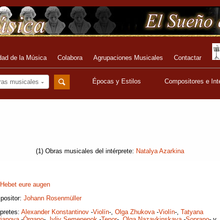
dad de la Música
Colabora
Agrupaciones Musicales
Contactar
Épocas y Estilos
Compositores e Int
ras musicales
(1) Obras musicales del intérprete:
Natalya Azarkina
Hebet eure augen
positor:
Johann Rosenmüller
rpretes:
Alexander Konstantinov
-
Violín
-,
Olga Zhukova
-
Violín
-,
Tatyana
ianova
-
Órgano
-,
Ivliy Semenenok
-
Tenor
-,
Olga Nazaykinskaya
-
Soprano
- y