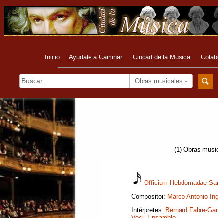
Inicio
Ayúdale a Caminar
Ciudad de la Música
Colab
Obras musicales
(1) Obras music
Officium Hebdomadae Sa
Compositor:
Marco Antonio Ing
Intérpretes:
Bernard Fabre-Gar
Voci
-
Ensamble
-