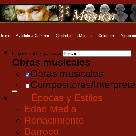
Inicio
Ayúdale a Caminar
Ciudad de la Música
Colabora
Agrupac
Introduzca el texto a buscar
Obras musicales
Obras musicales
Compositores/Intérprete
Épocas y Estilos
Edad Media
Renacimiento
Barroco