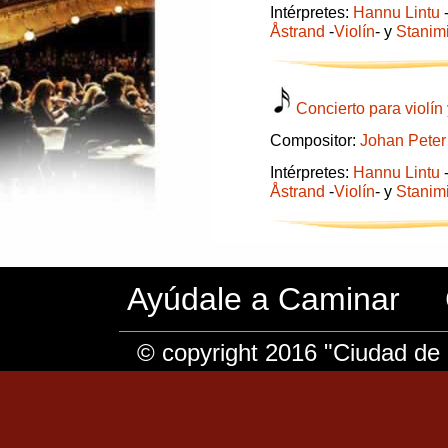
Intérpretes:
Hannu Lintu
Åstrand
-
Violín
- y
Stanim
Concierto para violí
Compositor:
Johan Peter
Intérpretes:
Hannu Lintu
Åstrand
-
Violín
- y
Stanim
Ayúdale a Caminar
© copyright 2016 "Ciudad de 