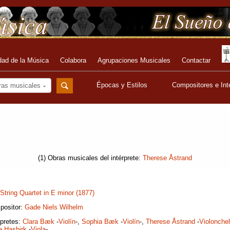
dad de la Música
Colabora
Agrupaciones Musicales
Contactar
Épocas y Estilos
Compositores e Int
ras musicales
(1) Obras musicales del intérprete:
Therese Åstrand
String Quartet in E minor (1877)
positor:
Gade Niels Wilhelm
rpretes:
Clara Bæk
-
Violín
-,
Sophia Bæk
-
Violín
-,
Therese Åstrand
-
Violonche
e Hasbirk
-
Viola
-