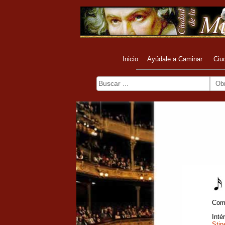
Inicio
Ayúdale a Caminar
Ciu
Ob
Com
Inté
Stin