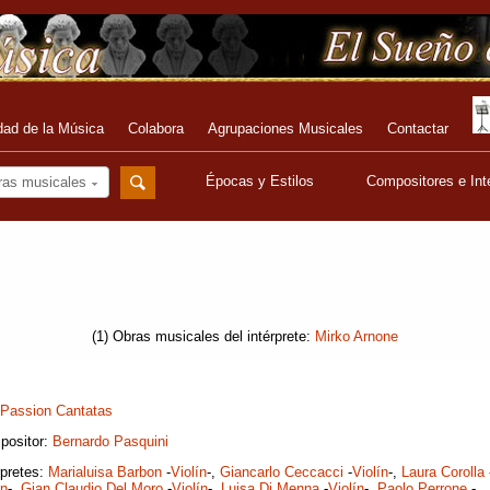
dad de la Música
Colabora
Agrupaciones Musicales
Contactar
Épocas y Estilos
Compositores e Int
ras musicales
(1) Obras musicales del intérprete:
Mirko Arnone
Passion Cantatas
positor:
Bernardo Pasquini
rpretes:
Marialuisa Barbon
-
Violín
-,
Giancarlo Ceccacci
-
Violín
-,
Laura Corolla
ín
-,
Gian Claudio Del Moro
-
Violín
-,
Luisa Di Menna
-
Violín
-,
Paolo Perrone
-