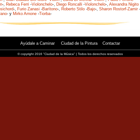
ín
-,
Rebeca Ferri
-
Violonchelo
-,
Diego Roncalli
-
Violonchelo
-,
Alexandra Nigito
sichord
-,
Furio Zanasi
-
Barítono
-,
Roberto Stilo
-
Bajo
-,
Sharon Rostorf-Zamir
rano
- y
Mirko Arnone
-
Tiorba
-
Ayúdale a Caminar
Ciudad de la Pintura
Contactar
© copyright 2016 "Ciudad de la Música" | Todos los derechos reservados