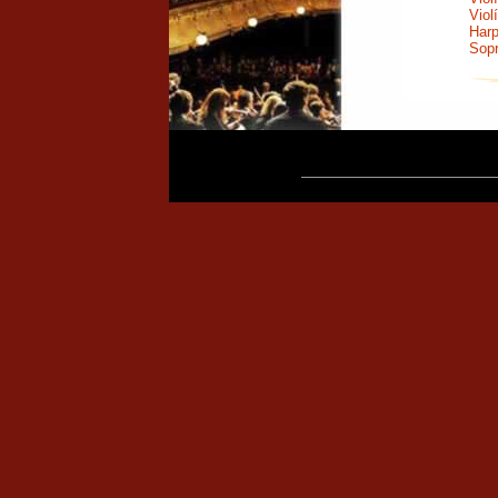
Viol
Harp
Sop