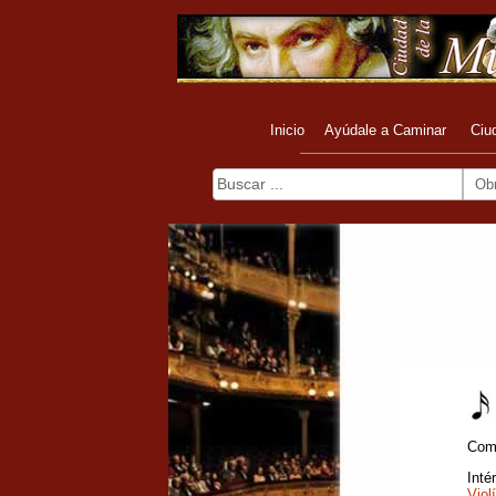
Inicio
Ayúdale a Caminar
Ciu
Ob
Com
Inté
Viol