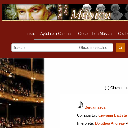
Inicio
Ayúdale a Caminar
Ciudad de la Música
Colab
Obras musicales
(1) Obras mus
Bergamasca
Compositor:
Giovanni Battista 
Intérprete:
Dorothea Andreae
-