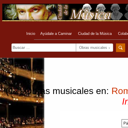
Inicio
Ayúdale a Caminar
Ciudad de la Música
Colab
Obras musicales
(12) Obras musicales en:
Rom
I
Pá