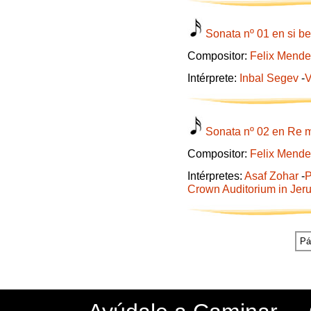
Sonata nº 01 en si b
Compositor:
Felix Mende
Intérprete:
Inbal Segev
-
V
Sonata nº 02 en Re m
Compositor:
Felix Mende
Intérpretes:
Asaf Zohar
-
P
Crown Auditorium in Jer
Pá