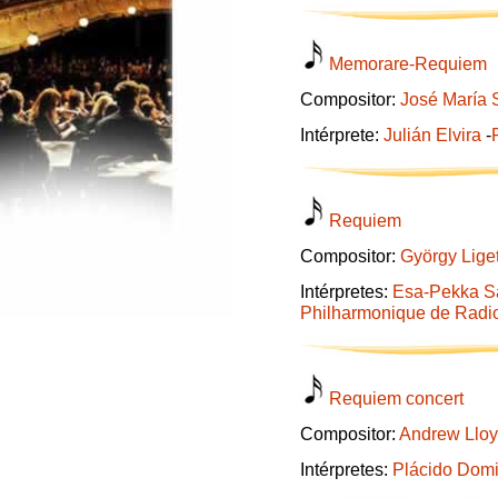
Memorare-Requiem
Compositor:
José María 
Intérprete:
Julián Elvira
-
Requiem
Compositor:
György Liget
Intérpretes:
Esa-Pekka S
Philharmonique de Radi
Requiem concert
Compositor:
Andrew Llo
Intérpretes:
Plácido Dom