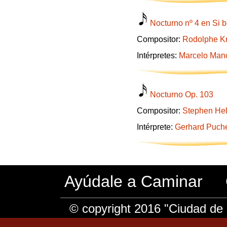
Nocturno nº 4 en Si b
Compositor:
Rodolphe Kr
Intérpretes:
Marcelo Man
Nocturno Op. 103
Compositor:
Stephen Hel
Intérprete:
Gerhard Puche
Ayúdale a Caminar
© copyright 2016 "Ciudad de 