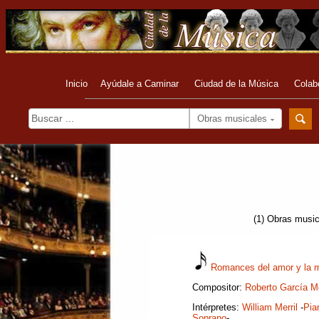
Inicio
Ayúdale a Caminar
Ciudad de la Música
Colab
Obras musicales
(1) Obras musi
Romances del amor y la 
Compositor:
Roberto García Mo
Intérpretes:
William Merril
-
Pia
Soprano
-