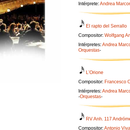
Intérprete:
Andrea Marco
El rapto del Serrallo
Compositor:
Wolfgang A
Intérpretes:
Andrea Marc
Orquestas
-
L'Orione
Compositor:
Francesco C
Intérpretes:
Andrea Marc
-
Orquestas
-
RV Anh. 117 Andróme
Compositor:
Antonio Viva