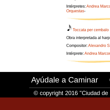
Intérpretes:
Andrea Marc
Orquestas
-
Toccata per cembalo 
Obra interpretada al har
Compositor:
Alexandro Sc
Intérprete:
Andrea Marco
Ayúdale a Caminar
© copyright 2016 "Ciudad de 