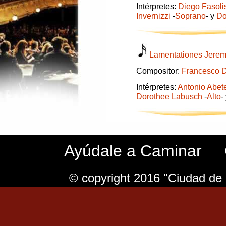
Intérpretes:
Diego Fasoli
Invernizzi
-
Soprano
- y
Do
Lamentationes Jerem
Compositor:
Francesco D
Intérpretes:
Antonio Abet
Dorothee Labusch
-
Alto
-
Ayúdale a Caminar
© copyright 2016 "Ciudad de 