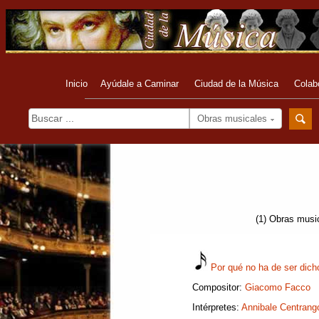
Inicio
Ayúdale a Caminar
Ciudad de la Música
Colab
Obras musicales
(1) Obras music
Por qué no ha de ser dic
Compositor:
Giacomo Facco
Intérpretes:
Annibale Centrang