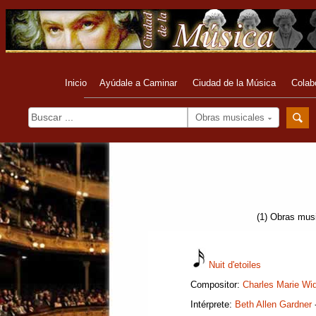
Inicio
Ayúdale a Caminar
Ciudad de la Música
Colab
Obras musicales
(1) Obras musi
Nuit d'etoiles
Compositor:
Charles Marie Wi
Intérprete:
Beth Allen Gardner