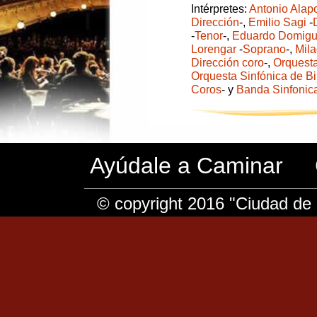
Intérpretes:
Antonio Alap
Dirección
-,
Emilio Sagi
-
-
Tenor
-,
Eduardo Domig
Lorengar
-
Soprano
-,
Mila
Dirección coro
-,
Orquesta
Orquesta Sinfónica de B
Coros
- y
Banda Sinfonic
Ayúdale a Caminar
© copyright 2016 "Ciudad de 