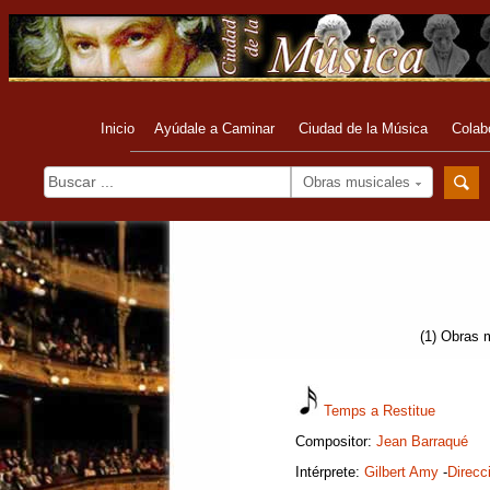
Inicio
Ayúdale a Caminar
Ciudad de la Música
Colab
Obras musicales
(1) Obras 
Temps a Restitue
Compositor:
Jean Barraqué
Intérprete:
Gilbert Amy
-
Direcc