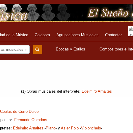
dad de la Música
Colabora
Agrupaciones Musicales
Contactar
Épocas y Estilos
Compositores e Int
ras musicales
(1) Obras musicales del intérprete:
Edelmiro Arnaltes
Coplas de Curro Dulce
positor:
Fernando Obradors
rpretes:
Edelmiro Arnaltes
-
Piano
- y
Asier Polo
-
Violonchelo
-