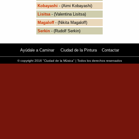
Kobayashi
- (Aimi Kobayashi)
Lisitsa
- (Valentina Lisitsa)
Magaloff
- (Nikita Magaloff)
Serkin
- (Rudolf Serkin)
Ayúdale a Caminar
Ciudad de la Pintura
Contactar
© copyright 2016 "Ciudad de la Música" | Todos los derechos reservados