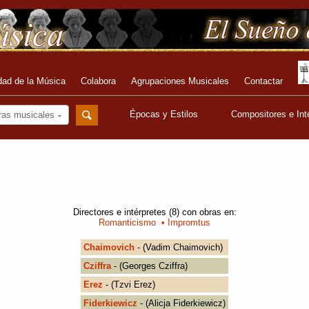
dad de la Música
Colabora
Agrupaciones Musicales
Contactar
Épocas y Estilos
Compositores e Int
ras musicales
Directores e intérpretes (8) con obras en:
Romanticismo
• Impromtus
Chaimovich
- (Vadim Chaimovich)
Cziffra
- (Georges Cziffra)
Erez
- (Tzvi Erez)
Fiderkiewicz
- (Alicja Fiderkiewicz)