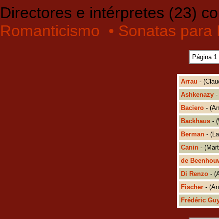
Directores e intérpretes (23) c
Romanticismo
• Sonatas para 
Página 1
Arrau
- (Clau
Ashkenazy
-
Baciero
- (An
Backhaus
- 
Berman
- (L
Canin
- (Mart
de Beenhou
Di Renzo
- (
Fischer
- (An
Frédéric Gu