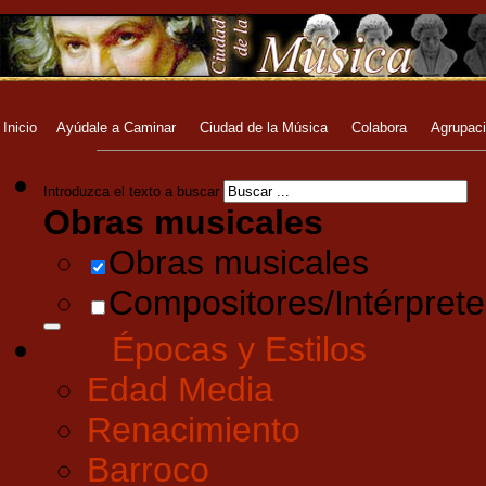
Inicio
Ayúdale a Caminar
Ciudad de la Música
Colabora
Agrupac
Introduzca el texto a buscar
Obras musicales
Obras musicales
Compositores/Intérprete
Épocas y Estilos
Edad Media
Renacimiento
Barroco