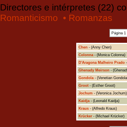
Directores e intérpretes (22) c
Romanticismo
• Romanzas
Página 1
Chen
- (Anny Chen)
Colonna
- (Monica Colonna)
D'Aragona Malheiro Prado
-
Ghenady Meirson
- (Ghenad
Gondola
- (Venetian Gondola
Groot
- (Esther Groot)
Jochum
- (Veronica Jochum)
Kaidja
- (Leonald Kaidja)
Kraus
- (Alfredo Kraus)
Krücker
- (Michael Krücker)