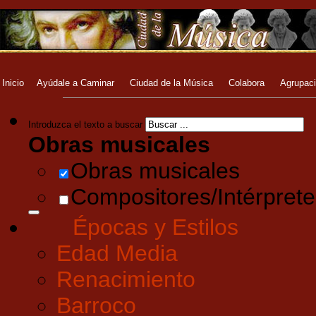
Inicio
Ayúdale a Caminar
Ciudad de la Música
Colabora
Agrupac
Introduzca el texto a buscar
Obras musicales
Obras musicales
Compositores/Intérprete
Épocas y Estilos
Edad Media
Renacimiento
Barroco