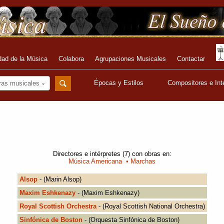
dad de la Música
Colabora
Agrupaciones Musicales
Contactar
Épocas y Estilos
Compositores e Int
ras musicales
Directores e intérpretes (7) con obras en:
Música Americana
• Marchas
Alsop
- (Marin Alsop)
Maxim Eshkenazy
- (Maxim Eshkenazy)
Royal Scottish Orchestra
- (Royal Scottish National Orchestra)
Sinfónica de Boston
- (Orquesta Sinfónica de Boston)