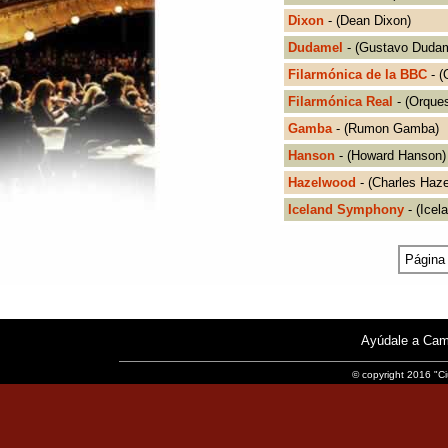
Dixon
- (Dean Dixon)
Dudamel
- (Gustavo Dudam
Filarmónica de la BBC
- (
Filarmónica Real
- (Orques
Gamba
- (Rumon Gamba)
Hanson
- (Howard Hanson)
Hazelwood
- (Charles Haz
Iceland Symphony
- (Ice
Página
Ayúdale a Cam
© copyright 2016 "Ci