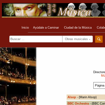
Inicio
Ayúdale a Caminar
Ciudad de la Música
Colab
Obras musicales
Director
Mú
Página
Alsop
- (Marin Alsop)
BBC Orchestra
- (BBC Con