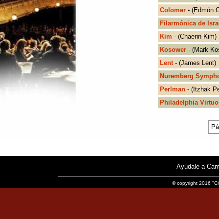
Colomer
- (Edmón C
Filarmónica de Isra
Kim
- (Chaerin Kim)
Kosower
- (Mark Ko
Lent
- (James Lent)
Nuremberg Symph
Perlman
- (Itzhak P
Philadelphia Virtuo
Pá
Ayúdale a Cam
© copyright 2016 "Ci