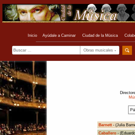
Inicio
Ayúdale a Caminar
Ciudad de la Música
Colab
Obras musicales
Director
Mús
Pá
Barnett
- (Julia Barne
Caballero
- (Eduardo