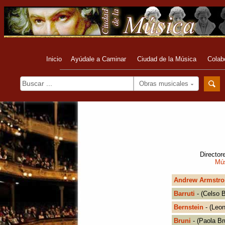
Inicio
Ayúdale a Caminar
Ciudad de la Música
Colab
Obras musicales
Director
Mús
Andrew Armstro
Barruti
- (Celso B
Bernstein
- (Leon
Bruni
- (Paola Br