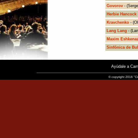
Govorov
- (Serg
Herbie Hancock
Kravchenko
- (O
Lang Lang
- (La
Maxim Eshkena
Sinfónica de Bu
Ayúdale a Cam
© copyright 2016 "Ci